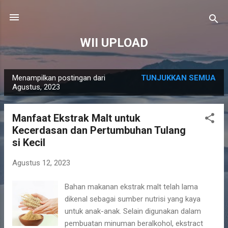
Langsung ke konten utama
WII UPLOAD
Menampilkan postingan dari
TUNJUKKAN SEMUA
P
Agustus, 2023
o
s
Manfaat Ekstrak Malt untuk
t
Kecerdasan dan Pertumbuhan Tulang
i
si Kecil
n
g
Agustus 12, 2023
a
Bahan makanan ekstrak malt telah lama
n
dikenal sebagai sumber nutrisi yang kaya
untuk anak-anak. Selain digunakan dalam
pembuatan minuman beralkohol, ekstract