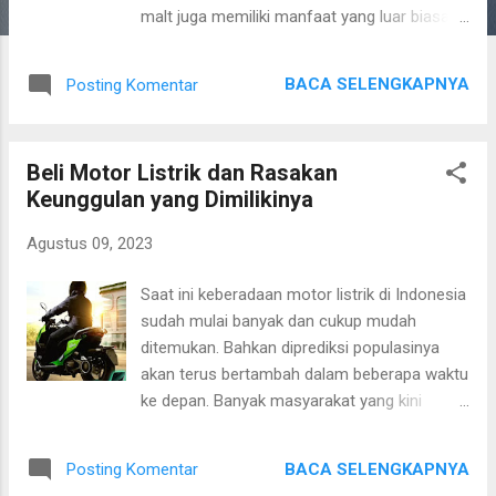
malt juga memiliki manfaat yang luar biasa
bagi kesehatan dan perkembangan anak-
anak. Dalam artikel ini, kita akan membahas
BACA SELENGKAPNYA
Posting Komentar
manfaat zat makanan ini untuk kecerdasan
dan pertumbuhan tulang si kecil. 1.
Mendukung Perkembangan Kecerdasan
Beli Motor Listrik dan Rasakan
Masa pertumbuhan dan perkembangan
Keunggulan yang Dimilikinya
adalah periode krusial bagi perkembangan
otak anak. Ekstrak malt mengandung
Agustus 09, 2023
sejumlah besar vitamin B kompleks,
terutama vitamin B6 dan B12, yang berperan
Saat ini keberadaan motor listrik di Indonesia
penting dalam fungsi otak yang optimal.
sudah mulai banyak dan cukup mudah
Vitamin B6 membantu produksi
ditemukan. Bahkan diprediksi populasinya
neurotransmitter, zat kimia yang berperan
akan terus bertambah dalam beberapa waktu
dalam transmisi sinyal saraf. Sementara itu,
ke depan. Banyak masyarakat yang kini
vitamin B12 berperan dalam pembentukan
memutuskan beli motor listrik tersebut
sel darah merah, yang membantu
disebabkan oleh berbagai hal dan alasannya
mengoksidasi otak dengan oksigen yang
BACA SELENGKAPNYA
Posting Komentar
tersendiri. Selain karena alasan ramah
cukup. Dengan konsumsi extract malt yang