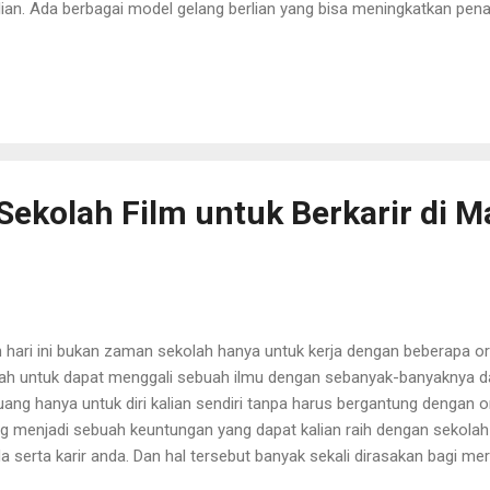
lian. Ada berbagai model gelang berlian yang bisa meningkatkan pen
tai, bangle, bracelet, dan lain sebagainya. Selain bentuk, gelang berli
agam. Berdasarkan penilaian Gemological Institute of America atau G
ilai dalam bentuk angka D-Z. Warna ini berpengaruh terhadap nilai ju
na berlian harganya semakin mahal. Berikut ini adalah 5 warna gelang
ahui: Berlian Tanpa Warna atau Colorless Berlian tanpa warna atau c
g paling banyak tersedia di pasara...
ekolah Film untuk Berkarir di M
 hari ini bukan zaman sekolah hanya untuk kerja dengan beberapa or
iah untuk dapat menggali sebuah ilmu dengan sebanyak-banyaknya d
uang hanya untuk diri kalian sendiri tanpa harus bergantung dengan or
g menjadi sebuah keuntungan yang dapat kalian raih dengan sekolah
a serta karir anda. Dan hal tersebut banyak sekali dirasakan bagi mer
gsung ke dalamnya. Atau sudah mengenal seluk beluk dalam perfilm