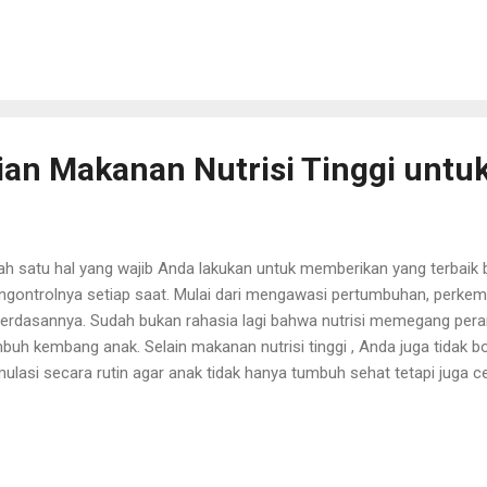
onesia. Karena jika kita lihat dari fakta yang ada bahwasannya kondis
onesia saat ini masih membutuhkan orang-orang yang paham dan ju
uk beluk perfilman. Hal itu terlihat jelas terlihat dari film-film yang ada 
lihat masih banyak membutuhkan penyempurnaan dan penyempurnaan.
u karir anda bisa ditempatkan, untuk mer...
an Makanan Nutrisi Tinggi untu
ah satu hal yang wajib Anda lakukan untuk memberikan yang terbaik 
gontrolnya setiap saat. Mulai dari mengawasi pertumbuhan, perke
erdasannya. Sudah bukan rahasia lagi bahwa nutrisi memegang per
buh kembang anak. Selain makanan nutrisi tinggi , Anda juga tidak
mulasi secara rutin agar anak tidak hanya tumbuh sehat tetapi juga c
gat penting untuk bisa menemani anak dalam proses belajar. Kema
ingkat dengan stimulasi yang diberikan secara terus menerus. Deng
g rajin serta makanan yang penuh gizi terbaik, otomatis anak bisa t
aimana cara pemberian stimulasi terbaik untuk si kecil?. Cara Pembe