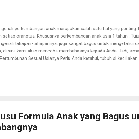
genali perkembangan anak merupakan salah satu hal yang penting. P
h setiap orangtua. Khususnya perkembangan anak usia 1 tahun . Tuju
genali tahapan-tahapannya, juga sangat bagus untuk mengetahui c
, di sini, kami akan mencoba membahasnya kepada Anda. Jadi, simak 
 Pertumbuhan Sesuai Usianya Perlu Anda ketahui, tubuh si kecil ak
uai dengan usia mereka. Hal ini juga langsung dijelaskan oleh PDGM
i Medik Indonesia. Status gizi si kecil menjadi tolok ukur pertumbuha
us, berperan penting untuk pertumbuhannya. Untuk melihat anak-an
us, bunda bisa melihatnya dari pertumbuhan berat badan si kecil yan
 ini pun menandakan bahwa si kecil terbebas dari penyakit yang me
jak Berbicara Bunda perlu mengetahui, bahwa anak-anak di ...
usu Formula Anak yang Bagus u
bangnya