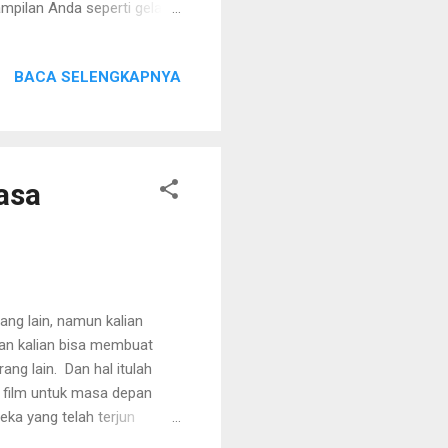
ampilan Anda seperti gelang
an juga memiliki warna yang
IA, skala warna berlian
BACA SELENGKAPNYA
al karena semakin langka
 berlian yang perlu Anda
olorless merupakan berlian
asa
ang lain, namun kalian
an kalian bisa membuat
ang lain. Dan hal itulah
 film untuk masa depan
eka yang telah terjun
an yang khususnya ada di