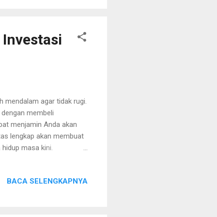
g bisa Anda terapkan untuk
e ini Anda ...
Investasi
ih mendalam agar tidak rugi.
ah dengan membeli
apat menjamin Anda akan
litas lengkap akan membuat
 hidup masa kini.
ari-hari. Berbeda dengan
 tanah dan bangunan rumah
BACA SELENGKAPNYA
 Terkadang rumah hunian
 Belum lagi masalah keamanan
h tapak yang berlokasi di