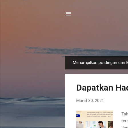
Menampilkan postingan dari 
P
o
s
Dapatkan Had
t
i
Maret 30, 2021
n
g
Tah
a
ter
n
den