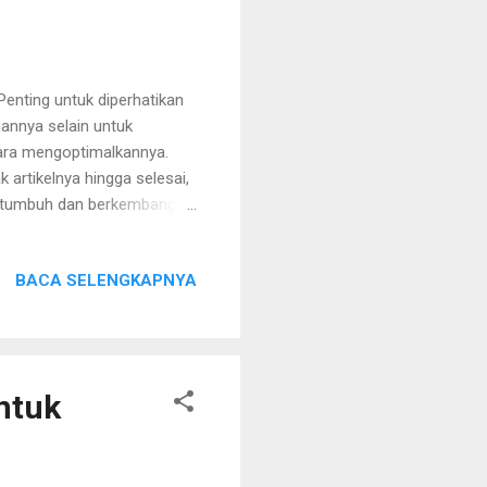
enting untuk diperhatikan
annya selain untuk
ara mengoptimalkannya.
artikelnya hingga selesai,
an tumbuh dan berkembang
I, atau Perhimpunan Dokter
n mereka. Status gizi yang
BACA SELENGKAPNYA
ak mendapatkan gizi yang
g ideal sesuai usia mereka.
ngganggu. Kontak Mata Saat
ntuk