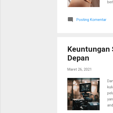
ber
ran
ber
Posting Komentar
din
war
ket
yan
Keuntungan S
Depan
Maret 26, 2021
Dan
kul
pel
yan
and
lan