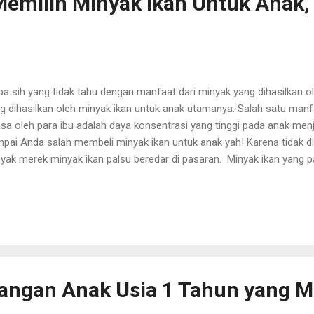
emilih Minyak Ikan Untuk Anak,
pa sih yang tidak tahu dengan manfaat dari minyak yang dihasilkan 
g dihasilkan oleh minyak ikan untuk anak utamanya. Salah satu manf
asa oleh para ibu adalah daya konsentrasi yang tinggi pada anak menja
pai Anda salah membeli minyak ikan untuk anak yah! Karena tidak dipu
yak merek minyak ikan palsu beredar di pasaran. Minyak ikan yang 
siat, yang ada malah memberikan penyakit pada anak. Tentu Anda tidak
a buah hati bukan? Lalu, bagaimana cara untuk memilih minyak ikan y
ikut dibawah ini! Cara Memilih Minyak Ikan Untuk Anak Yang Berkual
erangan pada tabel Sangat perlu untuk memperhatikan keterangan mi
a label. Minyak ikan yang berkualitas akan menyertakan informasi yan
as. Terutama pada kandungan gizi yang terdap...
bangan Anak Usia 1 Tahun yang 