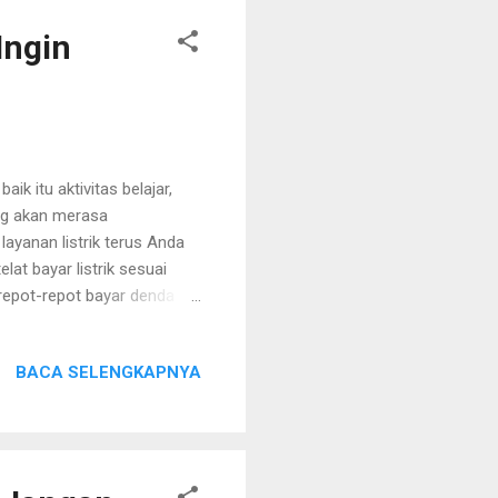
Ingin
k itu aktivitas belajar,
ng akan merasa
layanan listrik terus Anda
lat bayar listrik sesuai
repot-repot bayar denda
edibel di Indonesia
Pasalnya Anda bisa
BACA SELENGKAPNYA
n mudah. Ada banyak
a: Menyediakan Channel
gapa banyak orang lupa
ewat sehing...