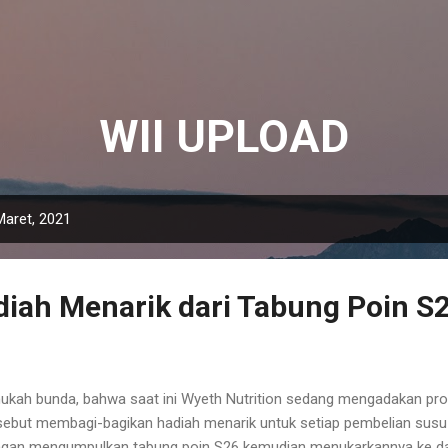
Langsung ke konten utama
WII UPLOAD
Maret, 2021
iah Menarik dari Tabung Poin S
ukah bunda, bahwa saat ini Wyeth Nutrition sedang mengadakan p
sebut membagi-bagikan hadiah menarik untuk setiap pembelian susu
gan mengumpulkan tabung poin S26 kemudian menukarkannya ke da