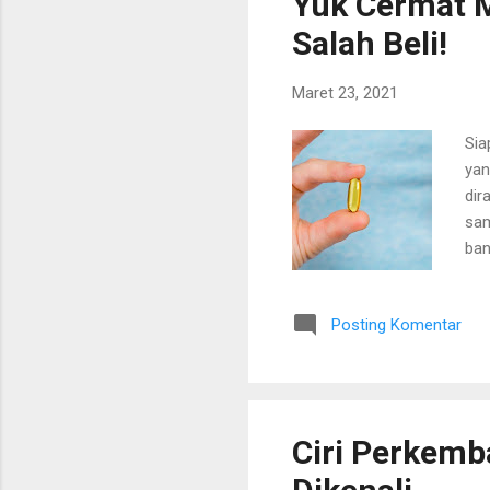
Yuk Cermat M
Salah Beli!
Maret 23, 2021
Sia
yan
dir
sam
ban
kha
pad
Posting Komentar
ber
ket
pad
jel
Ciri Perkem