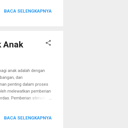
i perfilman yang ada di
BACA SELENGKAPNYA
ga pandai dalam mengenali
di Indonesia saat ini, disitu
 Dan dari situlah peluang
k Anak
bagi anak adalah dengan
mbangan, dan
anan penting dalam proses
 boleh melewatkan pemberian
erdas. Pemberian stimulasi
mpuan anak juga akan
an pemberian stimulasi
BACA SELENGKAPNYA
umbuh dengan optimal. Lalu,
rian Stimulasi untuk