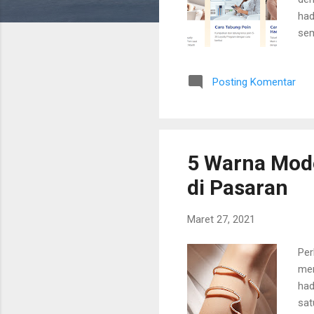
had
sem
bis
Unt
Posting Komentar
Kar
ole
loy
And
kon
5 Warna Mode
di Pasaran
Maret 27, 2021
Per
men
had
sat