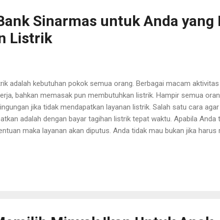
ggir kota ini juga menuntut sosialisasi bermasyarakat. Berbeda d...
ank Sinarmas untuk Anda yang 
 Listrik
trik adalah kebutuhan pokok semua orang. Berbagai macam aktivitas bai
erja, bahkan memasak pun membutuhkan listrik. Hampir semua ora
ingungan jika tidak mendapatkan layanan listrik. Salah satu cara agar 
atkan adalah dengan bayar tagihan listrik tepat waktu. Apabila Anda te
entuan maka layanan akan diputus. Anda tidak mau bukan jika harus 
 pasang sambungan baru? Bank Sinarmas sebagai salah satu bank kr
bantu para nasabah menghindari penalti akibat telat bayar listrik. 
akukan pembayaran tagihan apapun, termasuk tagihan listrik denga
nggulan jika bayar listrik di Bank Sinarmas. Berikut ini keunggulanny
bayaran Online Kesibukan tinggi merupakan salah satu alasan men
uk bayar tagihan listrik. Ketika ingat, batas waktu pembayaran sudah l