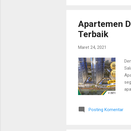
Tum
mem
Apartemen Di
Terbaik
Maret 24, 2021
Den
Sal
Apa
seg
apa
Apa
rum
Posting Komentar
tap
bia
yan