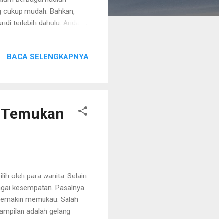
ng cukup mudah. Bahkan,
ndi terlebih dahulu. Anda
gikuti Program Loyalty
 Anda terlebih dahulu.
BACA SELENGKAPNYA
narik yang sudah disediakan
gi website
a langsung mendaftarkan diri
etelah itu tunggu
a Temukan
lih oleh para wanita. Selain
bagai kesempatan. Pasalnya
 semakin memukau. Salah
nampilan adalah gelang