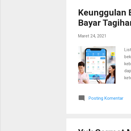
pin
Keunggulan B
Bayar Tagihan
Maret 24, 2021
Lis
bek
keb
dap
ket
dan
mem
Posting Komentar
mel
keu
Pem
unt