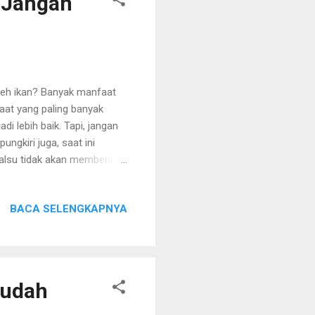
 Jangan
oleh ikan? Banyak manfaat
aat yang paling banyak
di lebih baik. Tapi, jangan
ngkiri juga, saat ini
palsu tidak akan memberikan
 ingin hal tersebut terjadi
ang asli? Seperti ulasan
BACA SELENGKAPNYA
itas Memperhatikan
nyak ikan yang tertera
g jelas, lengkap, dan juga
Mudah