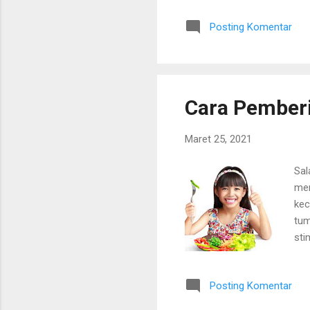
Ind
Posting Komentar
Ind
sel
ter
ata
Cara Pemberi
Maret 25, 2021
Sal
men
kec
tum
sti
san
men
Posting Komentar
yan
bag