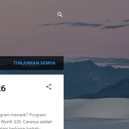
TUNJUKKAN SEMUA
26
rogram menarik? Program
 Wyeth S26. Caranya adalah
lam berbagai hadiah-