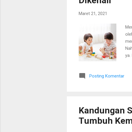
Dikenali
Maret 21, 2021
Men
ole
men
Nah
ya.
ses
Giz
Posting Komentar
bag
bag
Hal
Dia
Kandungan S
Tumbuh Kem