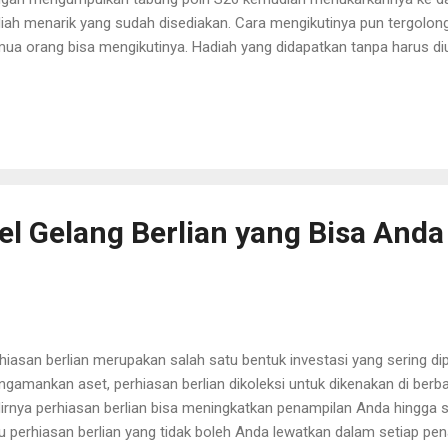
iah menarik yang sudah disediakan. Cara mengikutinya pun tergolo
ua orang bisa mengikutinya. Hadiah yang didapatkan tanpa harus diu
a langsung mendapatkannya secara mudah dan juga cepat. Cara Men
uk mendapatkan hadiah, pertama-tama Anda harus mendaftarkan diri
ena, tanpa mendaftar, Anda tidak akan bisa mendapatkan hadiah me
h Wyeth Nutrition. Untuk pendaftaran Anda bisa langsung mengunjun
altyprogram.wyethnutrition.co.id. Melalui website tersebut, Anda bis
a. Pendaftaran hanya perlu memasukkan nomor telepon Anda saja. S
firma...
l Gelang Berlian yang Bisa And
hiasan berlian merupakan salah satu bentuk investasi yang sering dipi
gamankan aset, perhiasan berlian dikoleksi untuk dikenakan di ber
irnya perhiasan berlian bisa meningkatkan penampilan Anda hingga
u perhiasan berlian yang tidak boleh Anda lewatkan dalam setiap pe