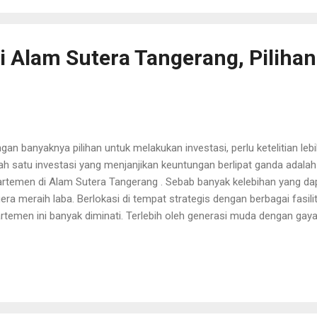
buh Kembang Anak Berikut adalah tahapan pemberian stimulasi yan
bantu kecerdasan si kecil: Saat Anak Berusia 0 sampai 3 Bulan Di fas
 Alam Sutera Tangerang, Pilihan 
gan banyaknya pilihan untuk melakukan investasi, perlu ketelitian leb
ah satu investasi yang menjanjikan keuntungan berlipat ganda adal
rtemen di Alam Sutera Tangerang . Sebab banyak kelebihan yang d
era meraih laba. Berlokasi di tempat strategis dengan berbagai fasi
rtemen ini banyak diminati. Terlebih oleh generasi muda dengan gaya
rtemen telah menjadi salah satu syarat mutlak dalam kehidupan seh
ah tapak yang kurang diminati oleh generasi muda kini. Meski nilai
ak juga terus menanjak tinggi, namun ada beberapa kekurangannya.
sa ini berada jauh di pinggiran kota sehingga sulit untuk bepergian.
g masih rawan kejahatan karena kurangnya petugas keamanan. Ruma