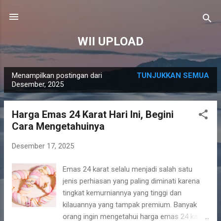
Langsung ke konten utama
WII UPLOAD
Menampilkan postingan dari
TUNJUKKAN SEMUA
P
Desember, 2025
o
s
Harga Emas 24 Karat Hari Ini, Begini
t
Cara Mengetahuinya
i
n
Desember 17, 2025
g
Emas 24 karat selalu menjadi salah satu
a
jenis perhiasan yang paling diminati karena
n
tingkat kemurniannya yang tinggi dan
kilauannya yang tampak premium. Banyak
orang ingin mengetahui harga emas 24 karat