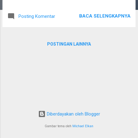
hari ini untuk berbagai keperluan, mulai dari
pembelian perhiasan hingga pemilihan hadiah
BACA SELENGKAPNYA
Posting Komentar
spesial. Namun sebelum itu, penting untuk
memahami apa sebenarnya emas 24 karat
dan bagaimana cara memilih perhiasan
emas yang tepat. Harga Emas 24 Karat Hari
POSTINGAN LAINNYA
Ini, Begini Cara Mengetahuinya Ada beberapa
hal seputar emas 24 karat yang perlu Anda
ketahui. Diantaranya adalah sebagai berikut.
Apa Itu Emas 24 Karat? Emas 24 karat
adalah jenis emas dengan tingkat kemurnian
paling tinggi, yaitu mendekati 99,99 persen
emas murni. Karena tingkat kemurniannya
sangat tinggi, warna emas 24 karat terlihat
lebih kuning terang dan memiliki kilau khas
Diberdayakan oleh Blogger
yang tidak mudah pudar. Di dunia perhiasan,
emas 24 karat biasanya dipilih untuk mereka
Gambar tema oleh
Michael Elkan
yang menginginkan tampilan mewah, elegan,
dan terkesan eksklusif. Meskipun e...