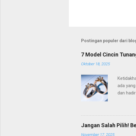
Postingan populer dari blog
7 Model Cincin Tunang
Oktober 18, 2025
Ketidakh
ada yang 
dan hadir
momen la
mengenai 
kesempat
semoga s
Jangan Salah Pilih! B
Model Cin
November 17, 2025