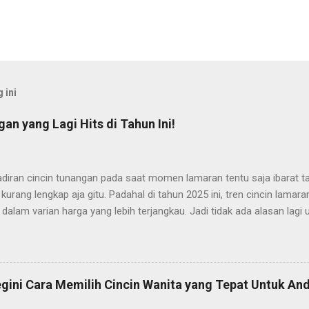
 ini
an yang Lagi Hits di Tahun Ini!
adiran cincin tunangan pada saat momen lamaran tentu saja ibarat 
kurang lengkap aja gitu. Padahal di tahun 2025 ini, tren cincin lamar
 dalam varian harga yang lebih terjangkau. Jadi tidak ada alasan lagi
maran Anda dengan cincin lamaran yang tepat. Kalaupun Anda seda
cincin tunangan yang tepat, maka tepat sekali untuk mengunjungi art
an kali ini, kami akan merekomendasikan beberapa model cincin lama
aja ada yang cocok buat Anda pilih. So, langsung disimak saja pemb
egini Cara Memilih Cincin Wanita yang Tepat Untuk And
cin Tunangan yang Lagi Hits di Tahun 2025 Langsung saja, berikut se