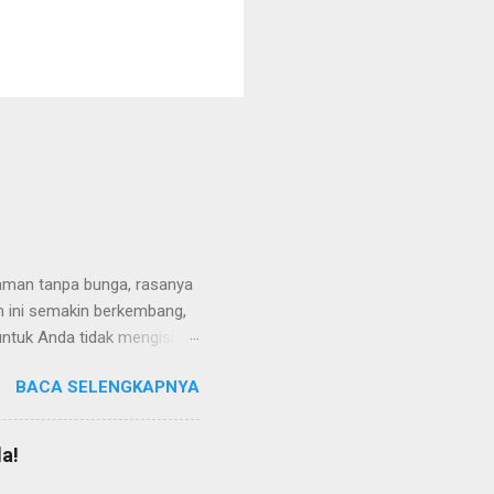
taman tanpa bunga, rasanya
an ini semakin berkembang,
 untuk Anda tidak mengisi
ng mencari inspirasi
BACA SELENGKAPNYA
ikel ini. Sebab pada
ran yang lagi hits, dan
ahasannya, di bawah ini!
a!
tidaknya ada 7 pilihan