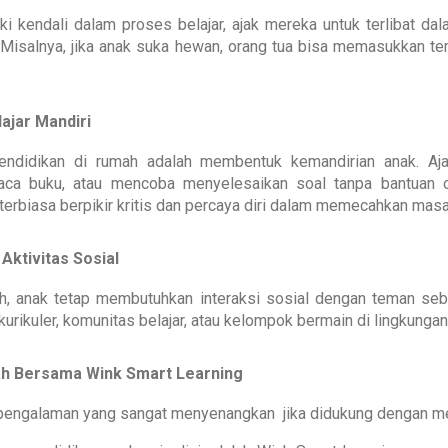
i kendali dalam proses belajar, ajak mereka untuk terlibat da
i. Misalnya, jika anak suka hewan, orang tua bisa memasukkan t
ajar Mandiri
pendidikan di rumah adalah membentuk kemandirian anak. Aj
aca buku, atau mencoba menyelesaikan soal tanpa bantuan or
terbiasa berpikir kritis dan percaya diri dalam memecahkan masa
Aktivitas Sosial
ah, anak tetap membutuhkan interaksi sosial dengan teman seb
urikuler, komunitas belajar, atau kelompok bermain di lingkungan 
ah Bersama Wink Smart Learning
di pengalaman yang sangat menyenangkan jika didukung dengan me