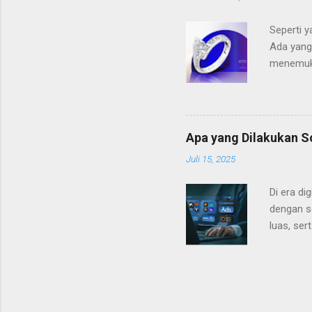
model cin
Solitaire
Seperti y
Ada yang
menemuka
penuh den
yang tep
yang Tep
maka ber
Apa yang Dilakukan S
pertama 
Juli 15, 2025
karakter
Pilihlah 
Di era di
dengan s
luas, ser
agensi m
Marketing
membantu
efektif 
bisa menc