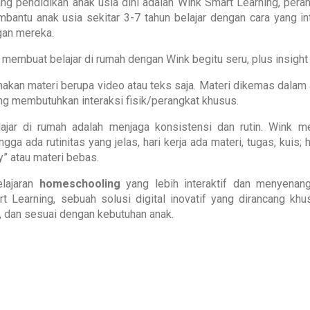
ang pendidikan anak usia dini adalah Wink Smart Learning, pera
bantu anak usia sekitar 3-7 tahun belajar dengan cara yang int
an mereka.
 membuat belajar di rumah dengan Wink begitu seru, plus insight
kan materi berupa video atau teks saja. Materi dikemas dalam a
ang membutuhkan interaksi fisik/perangkat khusus.
lajar di rumah adalah menjaga konsistensi dan rutin. Wink me
gga ada rutinitas yang jelas, hari kerja ada materi, tugas, kuis; 
y” atau materi bebas.
lajaran
homeschooling
yang lebih interaktif dan menyenang
Learning, sebuah solusi digital inovatif yang dirancang khu
, dan sesuai dengan kebutuhan anak.