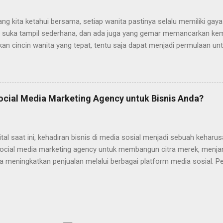
cin lamaran yang belakangan ini lagi hits dan viral di kalangan gen Z 
 Classic Model cincin yang satu ini merupakan salah satu model cincin
ang kita ketahui bersama, setiap wanita pastinya selalu memiliki gaya
 suka tampil sederhana, dan ada juga yang gemar memancarkan ke
n cincin wanita yang tepat, tentu saja dapat menjadi permulaan unt
gan rasa percaya diri. Bagi Anda yang kebetulan saat ini sedang me
at, maka bisa menyimak artikel ini sampai selesai. Bagaimana Car
at? Bagi para wanita yang masih bingung tentang bagaimana caranya
ikut ada beberapa tipsnya yang bisa diikuti. Sesuaikan Desainnya de
ocial Media Marketing Agency untuk Bisnis Anda?
yang harus Anda lakukan ketika memilih cincin ini, yaitu dengan me
 Anda sendiri. Apakah Anda orangnya suka dengan tampilan minimali
model cincin yang bisa mencerminkan siapa dirimu sebenarnya. P...
gital saat ini, kehadiran bisnis di media sosial menjadi sebuah kehar
ocial media marketing agency untuk membangun citra merek, menjan
ta meningkatkan penjualan melalui berbagai platform media sosial. 
encapai tujuan tersebut? Artikel ini akan membahasnya! Strategis 
 Agency Berikut ini adalah berbagai hal yang dilakukan oleh social 
 bisnis mencapai tujuan pemasaran. 1. Mengembangkan Strategi 
membutuhkan strategi yang matang. Agensi membantu mengembangka
apai tujuan dengan efektif dan efisien. Pengembangan strategi kont