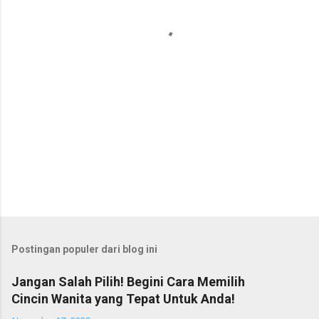
a
r
Postingan populer dari blog ini
Jangan Salah Pilih! Begini Cara Memilih
Cincin Wanita yang Tepat Untuk Anda!