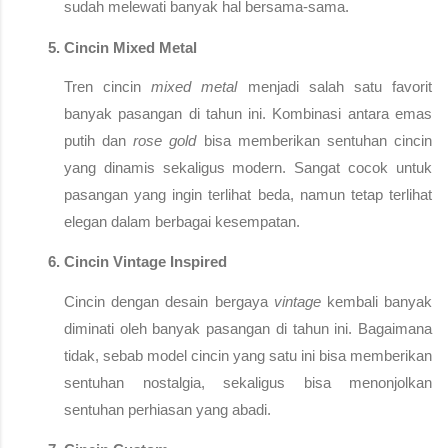
sudah melewati banyak hal bersama-sama.
Cincin Mixed Metal
Tren cincin
mixed metal
menjadi salah satu favorit
banyak pasangan di tahun ini. Kombinasi antara emas
putih dan
rose gold
bisa memberikan sentuhan cincin
yang dinamis sekaligus modern. Sangat cocok untuk
pasangan yang ingin terlihat beda, namun tetap terlihat
elegan dalam berbagai kesempatan.
Cincin Vintage Inspired
Cincin dengan desain bergaya
vintage
kembali banyak
diminati oleh banyak pasangan di tahun ini. Bagaimana
tidak, sebab model cincin yang satu ini bisa memberikan
sentuhan nostalgia, sekaligus bisa menonjolkan
sentuhan perhiasan yang abadi.