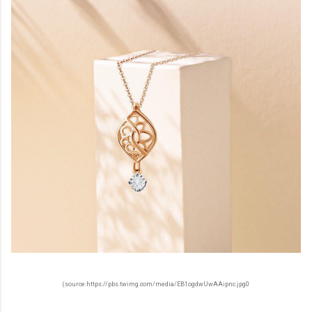
(source:https://pbs.twimg.com/media/EB1ogdwUwAAipnc.jpg0