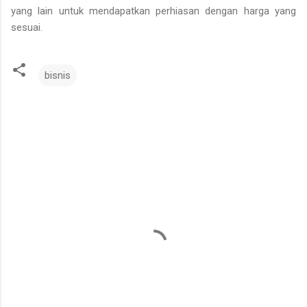
yang lain untuk mendapatkan perhiasan dengan harga yang
sesuai.
bisnis
K
o
m
e
n
t
a
r