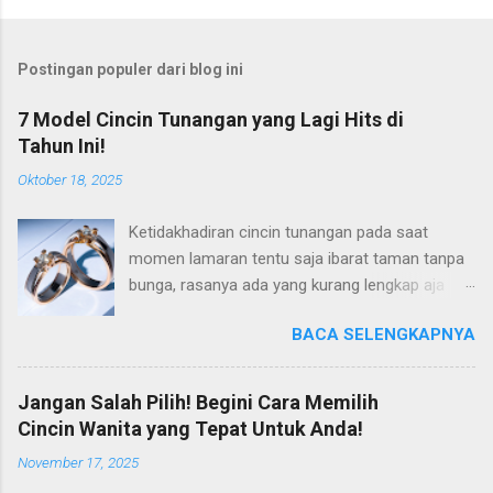
Postingan populer dari blog ini
7 Model Cincin Tunangan yang Lagi Hits di
Tahun Ini!
Oktober 18, 2025
Ketidakhadiran cincin tunangan pada saat
momen lamaran tentu saja ibarat taman tanpa
bunga, rasanya ada yang kurang lengkap aja
gitu. Padahal di tahun 2025 ini, tren cincin
BACA SELENGKAPNYA
lamaran ini semakin berkembang, dan hadir
dalam varian harga yang lebih terjangkau. Jadi
tidak ada alasan lagi untuk Anda tidak mengisi
Jangan Salah Pilih! Begini Cara Memilih
momen lamaran Anda dengan cincin lamaran
Cincin Wanita yang Tepat Untuk Anda!
yang tepat. Kalaupun Anda sedang mencari
November 17, 2025
inspirasi mengenai cincin tunangan yang tepat,