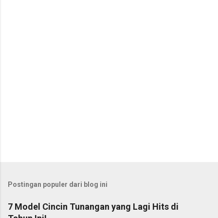
t
a
r
Postingan populer dari blog ini
7 Model Cincin Tunangan yang Lagi Hits di