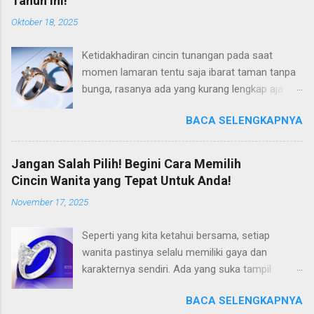
Tahun Ini!
Oktober 18, 2025
Ketidakhadiran cincin tunangan pada saat
momen lamaran tentu saja ibarat taman tanpa
bunga, rasanya ada yang kurang lengkap aja
gitu. Padahal di tahun 2025 ini, tren cincin
BACA SELENGKAPNYA
lamaran ini semakin berkembang, dan hadir
dalam varian harga yang lebih terjangkau. Jadi
tidak ada alasan lagi untuk Anda tidak mengisi
Jangan Salah Pilih! Begini Cara Memilih
momen lamaran Anda dengan cincin lamaran
Cincin Wanita yang Tepat Untuk Anda!
yang tepat. Kalaupun Anda sedang mencari
November 17, 2025
inspirasi mengenai cincin tunangan yang tepat,
maka tepat sekali untuk mengunjungi artikel ini.
Seperti yang kita ketahui bersama, setiap
Sebab pada kesempatan kali ini, kami akan
wanita pastinya selalu memiliki gaya dan
merekomendasikan beberapa model cincin
karakternya sendiri. Ada yang suka tampil
lamaran yang lagi hits, dan semoga saja ada
sederhana, dan ada juga yang gemar
yang cocok buat Anda pilih. So, langsung
BACA SELENGKAPNYA
memancarkan kemewahan. Apapun gayanya,
disimak saja pembahasannya, di bawah ini!