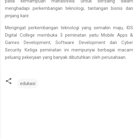
pada kemampuan mahasiswa untuk bersaing dalam
menghadapi perkembangan teknologi, tantangan bisnis dan
jenjang karir.
Mengingat perkembangan teknologi yang semakin maju, IDS
Digital College membuka 3 peminatan yaitu Mobile Apps &
Games Development, Software Development dan Cyber
Security. Ketiga peminatan ini mempunyai berbagai macam
peluang pekerjaan yang banyak dibutuhkan oleh perusahaan.
edukasi
K
o
m
e
n