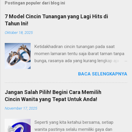
Postingan populer dari blog ini
7 Model Cincin Tunangan yang Lagi Hits di
Tahun Ini!
Oktober 18, 2025
Ketidakhadiran cincin tunangan pada saat
momen lamaran tentu saja ibarat taman tanpa
bunga, rasanya ada yang kurang lengkap aja
gitu. Padahal di tahun 2025 ini, tren cincin
BACA SELENGKAPNYA
lamaran ini semakin berkembang, dan hadir
dalam varian harga yang lebih terjangkau. Jadi
tidak ada alasan lagi untuk Anda tidak mengisi
Jangan Salah Pilih! Begini Cara Memilih
momen lamaran Anda dengan cincin lamaran
Cincin Wanita yang Tepat Untuk Anda!
yang tepat. Kalaupun Anda sedang mencari
November 17, 2025
inspirasi mengenai cincin tunangan yang tepat,
maka tepat sekali untuk mengunjungi artikel ini.
Seperti yang kita ketahui bersama, setiap
Sebab pada kesempatan kali ini, kami akan
wanita pastinya selalu memiliki gaya dan
merekomendasikan beberapa model cincin