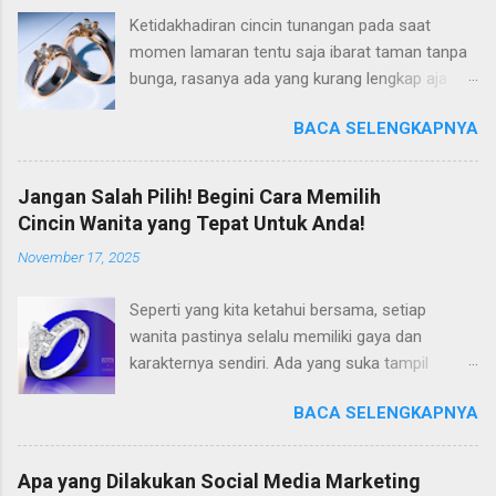
Ketidakhadiran cincin tunangan pada saat
momen lamaran tentu saja ibarat taman tanpa
bunga, rasanya ada yang kurang lengkap aja
gitu. Padahal di tahun 2025 ini, tren cincin
BACA SELENGKAPNYA
lamaran ini semakin berkembang, dan hadir
dalam varian harga yang lebih terjangkau. Jadi
tidak ada alasan lagi untuk Anda tidak mengisi
Jangan Salah Pilih! Begini Cara Memilih
momen lamaran Anda dengan cincin lamaran
Cincin Wanita yang Tepat Untuk Anda!
yang tepat. Kalaupun Anda sedang mencari
November 17, 2025
inspirasi mengenai cincin tunangan yang tepat,
maka tepat sekali untuk mengunjungi artikel ini.
Seperti yang kita ketahui bersama, setiap
Sebab pada kesempatan kali ini, kami akan
wanita pastinya selalu memiliki gaya dan
merekomendasikan beberapa model cincin
karakternya sendiri. Ada yang suka tampil
lamaran yang lagi hits, dan semoga saja ada
sederhana, dan ada juga yang gemar
yang cocok buat Anda pilih. So, langsung
BACA SELENGKAPNYA
memancarkan kemewahan. Apapun gayanya,
disimak saja pembahasannya, di bawah ini!
menemukan cincin wanita yang tepat, tentu
Model Cincin Tunangan yang Lagi Hits di Tahun
saja dapat menjadi permulaan untuk tampil lebih
2025 Langsung saja, berikut setidaknya ada 7
Apa yang Dilakukan Social Media Marketing
anggun dan penuh dengan rasa percaya diri.