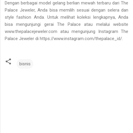
Dengan berbagai model gelang berlian mewah terbaru dari The
Palace Jeweler, Anda bisa memilih sesuai dengan selera dan
style fashion Anda. Untuk melihat koleksi lengkapnya, Anda
bisa mengunjungi gerai The Palace atau melalui website
www.thepalacejeweler.com atau mengunjung Instagram The
Palace Jeweler di https://www.instagram.com/thepalace_id/.
bisnis
K
o
m
e
n
t
a