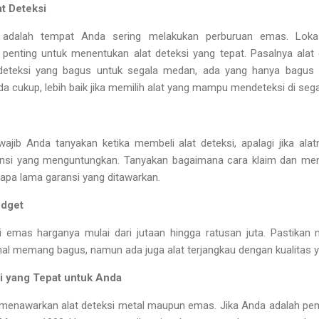
t Deteksi
a adalah tempat Anda sering melakukan perburuan emas. Lok
enting untuk menentukan alat deteksi yang tepat. Pasalnya alat d
deteksi yang bagus untuk segala medan, ada yang hanya bagus 
da cukup, lebih baik jika memilih alat yang mampu mendeteksi di seg
wajib Anda tanyakan ketika membeli alat deteksi, apalagi jika ala
si yang menguntungkan. Tanyakan bagaimana cara klaim dan mend
erapa lama garansi yang ditawarkan.
udget
i emas harganya mulai dari jutaan hingga ratusan juta. Pastikan 
al memang bagus, namun ada juga alat terjangkau dengan kualitas y
i yang Tepat untuk Anda
 menawarkan alat deteksi metal maupun emas. Jika Anda adalah pem