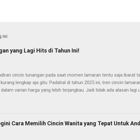
 ini
an yang Lagi Hits di Tahun Ini!
adiran cincin tunangan pada saat momen lamaran tentu saja ibarat 
kurang lengkap aja gitu. Padahal di tahun 2025 ini, tren cincin lamar
 dalam varian harga yang lebih terjangkau. Jadi tidak ada alasan lagi
maran Anda dengan cincin lamaran yang tepat. Kalaupun Anda seda
cincin tunangan yang tepat, maka tepat sekali untuk mengunjungi art
an kali ini, kami akan merekomendasikan beberapa model cincin lama
aja ada yang cocok buat Anda pilih. So, langsung disimak saja pemb
egini Cara Memilih Cincin Wanita yang Tepat Untuk And
cin Tunangan yang Lagi Hits di Tahun 2025 Langsung saja, berikut se
cin lamaran yang belakangan ini lagi hits dan viral di kalangan gen Z 