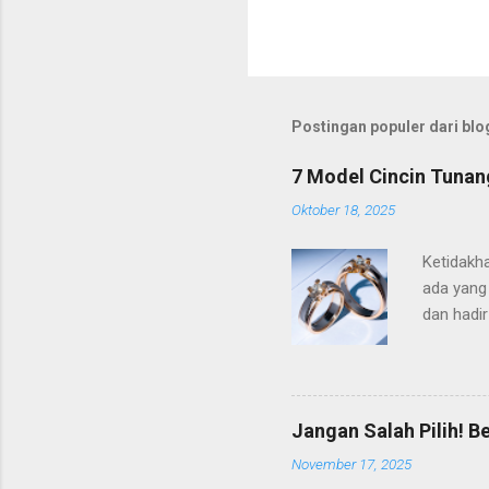
Postingan populer dari blog
7 Model Cincin Tunang
Oktober 18, 2025
Ketidakh
ada yang 
dan hadir
momen la
mengenai 
kesempat
semoga s
Jangan Salah Pilih! B
Model Cin
November 17, 2025
model cin