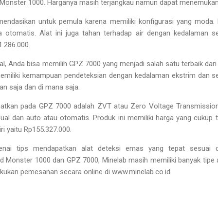
old Monster 1000. Harganya masih terjangkau namun dapat menemuka
endasikan untuk pemula karena memiliki konfigurasi yang moda. 
a otomatis. Alat ini juga tahan terhadap air dengan kedalaman se
1.286.000.
, Anda bisa memilih GPZ 7000 yang menjadi salah satu terbaik dari 
memiliki kemampuan pendeteksian dengan kedalaman ekstrim dan s
 saja dan di mana saja.
matkan pada GPZ 7000 adalah ZVT atau Zero Voltage Transmission.
al dan auto atau otomatis. Produk ini memiliki harga yang cukup 
ri yaitu Rp155.327.000.
nai tips mendapatkan alat deteksi emas yang tepat sesuai 
d Monster 1000 dan GPZ 7000, Minelab masih memiliki banyak tipe al
akukan pemesanan secara online di www.minelab.co.id.