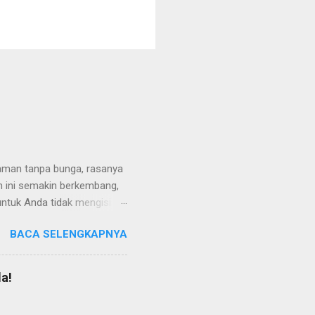
taman tanpa bunga, rasanya
an ini semakin berkembang,
 untuk Anda tidak mengisi
ng mencari inspirasi
BACA SELENGKAPNYA
ikel ini. Sebab pada
ran yang lagi hits, dan
ahasannya, di bawah ini!
a!
tidaknya ada 7 pilihan
dan para milenial. Cincin