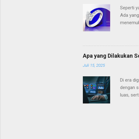
Solitaire
Seperti y
Ada yang
menemuka
penuh den
yang tep
yang Tep
maka ber
Apa yang Dilakukan S
pertama 
Juli 15, 2025
karakter
Pilihlah 
Di era di
dengan s
luas, ser
agensi m
Marketing
membantu
efektif 
bisa menc