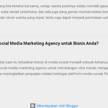
 Classic Model cincin yang satu ini merupakan salah satu model cincin
ang kita ketahui bersama, setiap wanita pastinya selalu memiliki gaya
 suka tampil sederhana, dan ada juga yang gemar memancarkan ke
n cincin wanita yang tepat, tentu saja dapat menjadi permulaan unt
gan rasa percaya diri. Bagi Anda yang kebetulan saat ini sedang me
at, maka bisa menyimak artikel ini sampai selesai. Bagaimana Car
at? Bagi para wanita yang masih bingung tentang bagaimana caranya
ikut ada beberapa tipsnya yang bisa diikuti. Sesuaikan Desainnya de
ocial Media Marketing Agency untuk Bisnis Anda?
yang harus Anda lakukan ketika memilih cincin ini, yaitu dengan me
 Anda sendiri. Apakah Anda orangnya suka dengan tampilan minimali
model cincin yang bisa mencerminkan siapa dirimu sebenarnya. P...
gital saat ini, kehadiran bisnis di media sosial menjadi sebuah kehar
ocial media marketing agency untuk membangun citra merek, menjan
ta meningkatkan penjualan melalui berbagai platform media sosial. 
encapai tujuan tersebut? Artikel ini akan membahasnya! Strategis 
 Agency Berikut ini adalah berbagai hal yang dilakukan oleh social 
 bisnis mencapai tujuan pemasaran. 1. Mengembangkan Strategi 
membutuhkan strategi yang matang. Agensi membantu mengembangka
apai tujuan dengan efektif dan efisien. Pengembangan strategi kont
Diberdayakan oleh Blogger