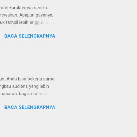
 yang eleg...
 dan karakternya sendiri.
mewahan. Apapun gayanya,
uk tampil lebih anggun dan
ncari model cincin wanita
BACA SELENGKAPNYA
a Menemukan Cincin Wanita
 memilih cincin yang tepat,
ngan Karakter Anda Hal
nyesuaikannya dengan
s, modern, atau feminim?
usan. Anda bisa bekerja sama
gkau audiens yang lebih
Penasaran, bagaimana cara
Pemasaran Social Media
BACA SELENGKAPNYA
media agency untuk
Konten Pemasaran yang
n strategi konten agar
en ini dimulai dengan