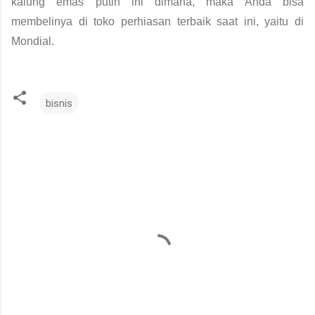
kalung emas putih ini dimana, maka Anda bisa 
membelinya di toko perhiasan terbaik saat ini, yaitu di 
Mondial. 
bisnis
K
o
m
e
n
t
a
r