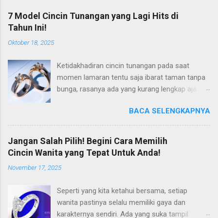
7 Model Cincin Tunangan yang Lagi Hits di
Tahun Ini!
Oktober 18, 2025
Ketidakhadiran cincin tunangan pada saat
momen lamaran tentu saja ibarat taman tanpa
bunga, rasanya ada yang kurang lengkap aja
gitu. Padahal di tahun 2025 ini, tren cincin
BACA SELENGKAPNYA
lamaran ini semakin berkembang, dan hadir
dalam varian harga yang lebih terjangkau. Jadi
tidak ada alasan lagi untuk Anda tidak mengisi
Jangan Salah Pilih! Begini Cara Memilih
momen lamaran Anda dengan cincin lamaran
Cincin Wanita yang Tepat Untuk Anda!
yang tepat. Kalaupun Anda sedang mencari
November 17, 2025
inspirasi mengenai cincin tunangan yang tepat,
maka tepat sekali untuk mengunjungi artikel ini.
Seperti yang kita ketahui bersama, setiap
Sebab pada kesempatan kali ini, kami akan
wanita pastinya selalu memiliki gaya dan
merekomendasikan beberapa model cincin
karakternya sendiri. Ada yang suka tampil
lamaran yang lagi hits, dan semoga saja ada