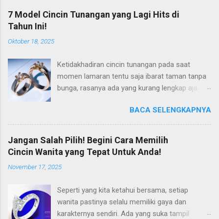
7 Model Cincin Tunangan yang Lagi Hits di
Tahun Ini!
Oktober 18, 2025
Ketidakhadiran cincin tunangan pada saat
momen lamaran tentu saja ibarat taman tanpa
bunga, rasanya ada yang kurang lengkap aja
gitu. Padahal di tahun 2025 ini, tren cincin
BACA SELENGKAPNYA
lamaran ini semakin berkembang, dan hadir
dalam varian harga yang lebih terjangkau. Jadi
tidak ada alasan lagi untuk Anda tidak mengisi
Jangan Salah Pilih! Begini Cara Memilih
momen lamaran Anda dengan cincin lamaran
Cincin Wanita yang Tepat Untuk Anda!
yang tepat. Kalaupun Anda sedang mencari
November 17, 2025
inspirasi mengenai cincin tunangan yang tepat,
maka tepat sekali untuk mengunjungi artikel ini.
Seperti yang kita ketahui bersama, setiap
Sebab pada kesempatan kali ini, kami akan
wanita pastinya selalu memiliki gaya dan
merekomendasikan beberapa model cincin
karakternya sendiri. Ada yang suka tampil
lamaran yang lagi hits, dan semoga saja ada