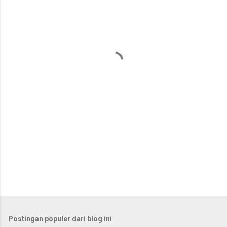
e
n
t
a
r
Postingan populer dari blog ini