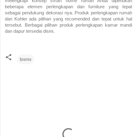
melengkapi konsep smart home rumah Anda diperlukan 
beberapa elemen perlengkapan dan furniture yang tepat 
sebagai pendukung dekorasi nya. Produk perlengkapan rumah 
dari Kohler ada pilihan yang recomended dan tepat untuk hal 
tersebut. Berbagai pilihan produk perlengkapan kamar mandi 
dan dapur tersedia disini.
bisnis
K
o
m
e
n
t
a
r