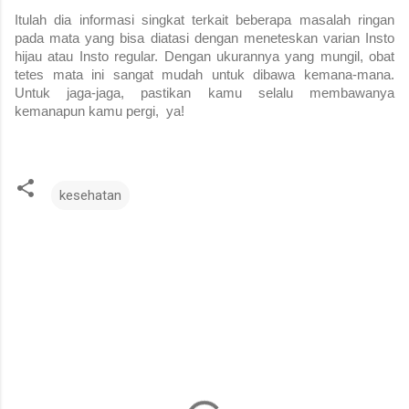
Itulah dia informasi singkat terkait beberapa masalah ringan
pada mata yang bisa diatasi dengan meneteskan varian Insto
hijau atau Insto regular. Dengan ukurannya yang mungil, obat
tetes mata ini sangat mudah untuk dibawa kemana-mana.
Untuk jaga-jaga, pastikan kamu selalu membawanya
kemanapun kamu pergi, ya!
kesehatan
K
o
m
e
n
t
a