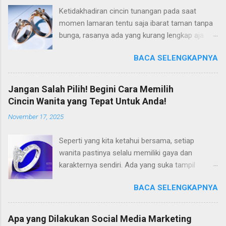
Ketidakhadiran cincin tunangan pada saat
momen lamaran tentu saja ibarat taman tanpa
bunga, rasanya ada yang kurang lengkap aja
gitu. Padahal di tahun 2025 ini, tren cincin
BACA SELENGKAPNYA
lamaran ini semakin berkembang, dan hadir
dalam varian harga yang lebih terjangkau. Jadi
tidak ada alasan lagi untuk Anda tidak mengisi
Jangan Salah Pilih! Begini Cara Memilih
momen lamaran Anda dengan cincin lamaran
Cincin Wanita yang Tepat Untuk Anda!
yang tepat. Kalaupun Anda sedang mencari
November 17, 2025
inspirasi mengenai cincin tunangan yang tepat,
maka tepat sekali untuk mengunjungi artikel ini.
Seperti yang kita ketahui bersama, setiap
Sebab pada kesempatan kali ini, kami akan
wanita pastinya selalu memiliki gaya dan
merekomendasikan beberapa model cincin
karakternya sendiri. Ada yang suka tampil
lamaran yang lagi hits, dan semoga saja ada
sederhana, dan ada juga yang gemar
yang cocok buat Anda pilih. So, langsung
BACA SELENGKAPNYA
memancarkan kemewahan. Apapun gayanya,
disimak saja pembahasannya, di bawah ini!
menemukan cincin wanita yang tepat, tentu
Model Cincin Tunangan yang Lagi Hits di Tahun
saja dapat menjadi permulaan untuk tampil lebih
2025 Langsung saja, berikut setidaknya ada 7
Apa yang Dilakukan Social Media Marketing
anggun dan penuh dengan rasa percaya diri.